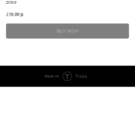
ZU010
150,00
р.
BUY NOW
Tilda
Made on