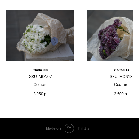
Моно 007
Моно 013
SKU:
MON07
SKU:
MON13
Состав:
Состав:
Маттиола 11 шт
Гвоздика 13 шт
3 050
р.
2 500
р.
Крафт
Крафт
Tilda
Made on