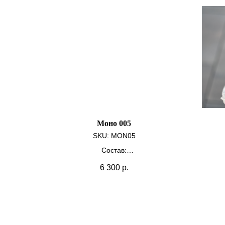
Моно 005
SKU:
MON05
Состав:
Кустовая роза 15 шт.
6 300
р.
Крафт