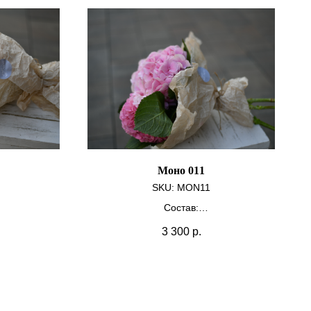
Моно 011
SKU:
MON11
Состав:
шт
Гортензия 3 шт
3 300
р.
Крафт