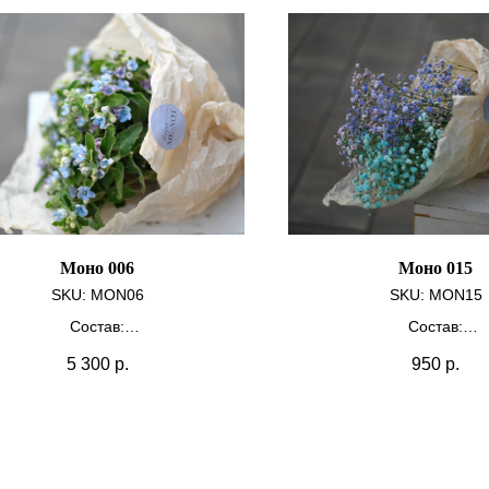
Моно 006
Моно 015
SKU:
MON06
SKU:
MON15
Состав:
Состав:
Оксипеталлум 25 шт.
Гипсофилла 3 
5 300
р.
950
р.
Крафт
Крафт